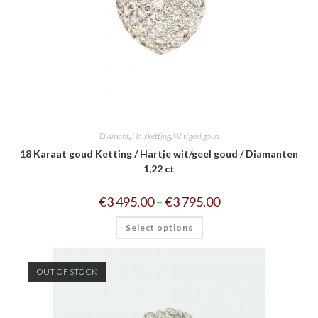
Diamant
,
Halsketting
,
Wit/geel goud
18 Karaat goud Ketting / Hartje wit/geel goud / Diamanten
1,22 ct
€
3 495,00
–
€
3 795,00
Select options
OUT OF STOCK