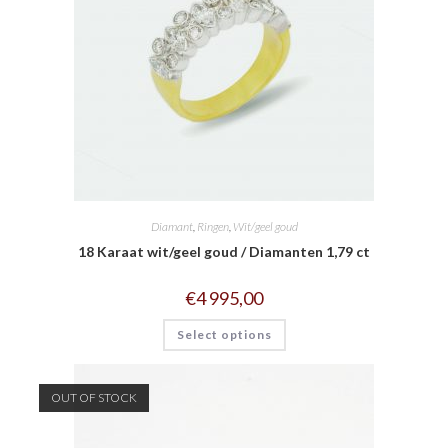
Diamant
,
Ringen
,
Wit/geel goud
18 Karaat wit/geel goud / Diamanten 1,79 ct
€
4 995,00
Select options
OUT OF STOCK