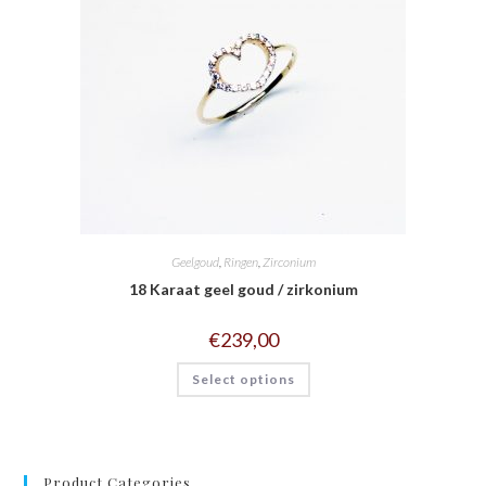
Geelgoud
,
Ringen
,
Zirconium
18 Karaat geel goud / zirkonium
€
239,00
Select options
Product Categories