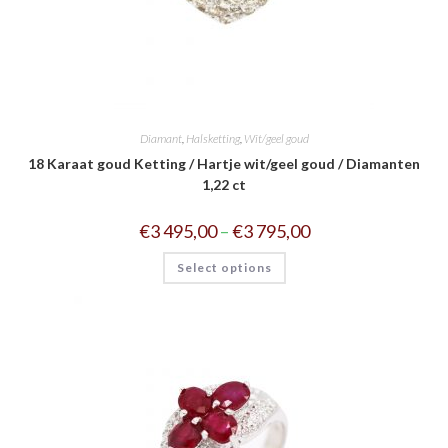
Diamant
,
Halsketting
,
Wit/geel goud
18 Karaat goud Ketting / Hartje wit/geel goud / Diamanten
1,22 ct
€
3 495,00
–
€
3 795,00
Select options