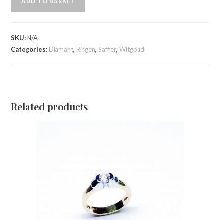
ADD TO BASKET
SKU:
N/A
Categories:
Diamant
,
Ringen
,
Saffier
,
Witgoud
Related products