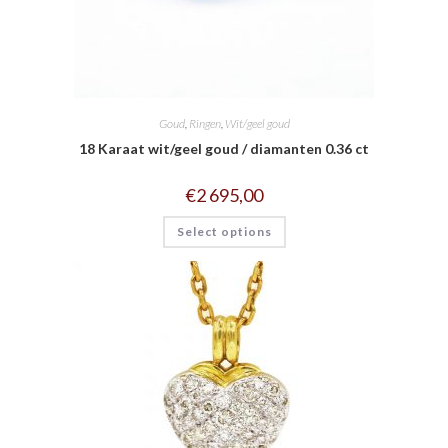
Goud
,
Ringen
,
Wit/geel goud
18 Karaat wit/geel goud / diamanten 0.36 ct
€
2 695,00
Select options