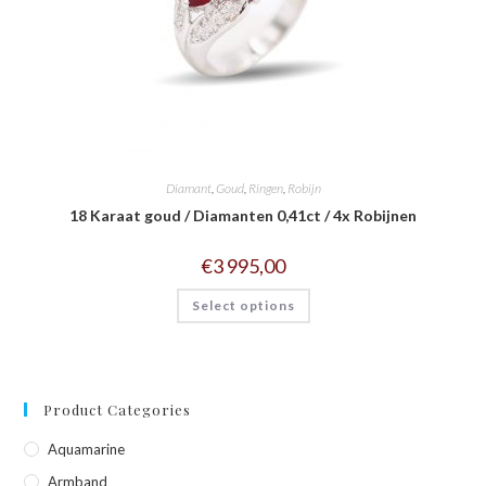
Diamant
,
Goud
,
Ringen
,
Robijn
18 Karaat goud / Diamanten 0,41ct / 4x Robijnen
€
3 995,00
Select options
Product Categories
Aquamarine
Armband