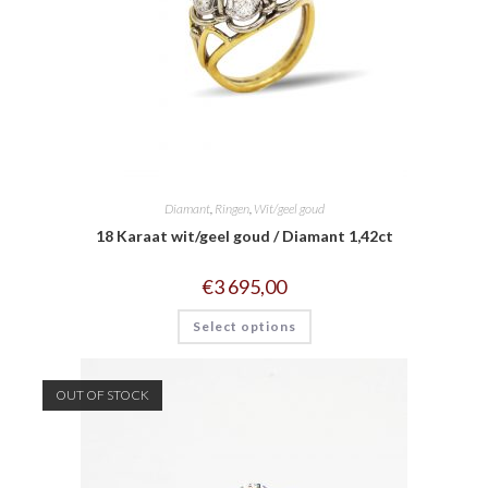
Diamant
,
Ringen
,
Wit/geel goud
18 Karaat wit/geel goud / Diamant 1,42ct
€
3 695,00
Select options
OUT OF STOCK