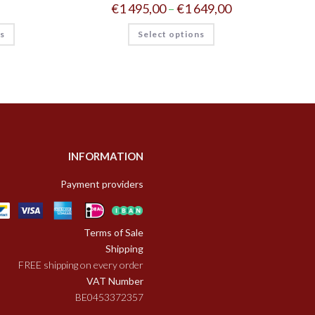
€
1 495,00
–
€
1 649,00
ns
Select options
INFORMATION
Payment providers
Terms of Sale
Shipping
FREE shipping on every order
VAT Number
BE0453372357