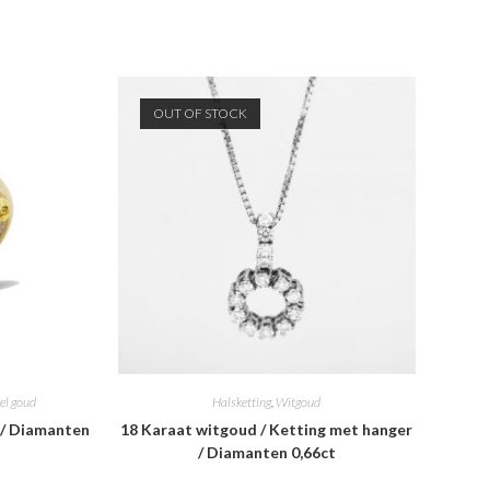
OUT OF STOCK
el goud
Halsketting
,
Witgoud
 / Diamanten
18 Karaat witgoud / Ketting met hanger
/ Diamanten 0,66ct