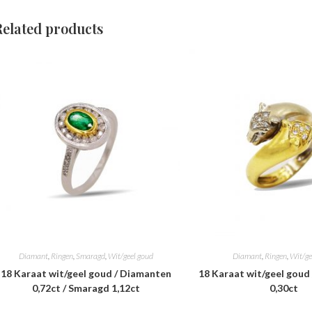
Related products
Diamant
,
Ringen
,
Smaragd
,
Wit/geel goud
Diamant
,
Ringen
,
Wit/ge
18 Karaat wit/geel goud / Diamanten
18 Karaat wit/geel goud
0,72ct / Smaragd 1,12ct
0,30ct