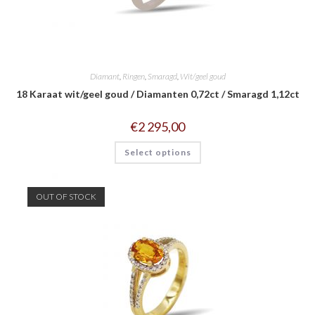
Diamant
,
Ringen
,
Smaragd
,
Wit/geel goud
18 Karaat wit/geel goud / Diamanten 0,72ct / Smaragd 1,12ct
€
2 295,00
Select options
OUT OF STOCK