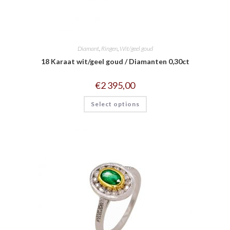
Diamant
,
Ringen
,
Wit/geel goud
18 Karaat wit/geel goud / Diamanten 0,30ct
€
2 395,00
Select options