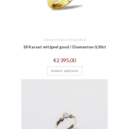
Diamant
,
Ringen
,
Wit/geel goud
18 Karaat wit/geel goud / Diamanten 0,30ct
€
2 395,00
Select options