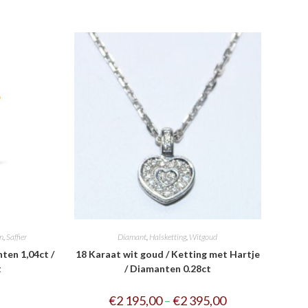
en
,
Saffier
Diamant
,
Halsketting
,
Witgoud
ten 1,04ct /
18 Karaat wit goud / Ketting met Hartje
t
/ Diamanten 0.28ct
€
2 195,00
–
€
2 395,00