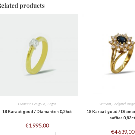
Related products
Diamant
,
Geelgoud
,
Ringen
Diamant
,
Geelgoud
,
Ring
18 Karaat goud / Diamanten 0,26ct
18 Karaat goud / Diaman
saffier 0,83c
€
1 995,00
€
4 639,00