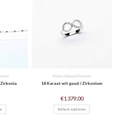
conium
Ringen
,
Witgoud
,
Zirconium
 Zirkonia
18 Karaat wit goud / Zirkonium
€
1 379,00
ns
Select options