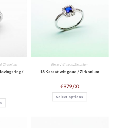
ud
,
Zirconium
Ringen
,
Witgoud
,
Zirconium
lovingsring /
18 Karaat wit goud / Zirkonium
€
979,00
Select options
ns