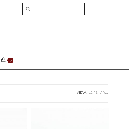
0
VIEW:
12
24
ALL