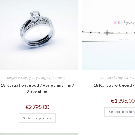
Ringen
,
Verlovingsring
,
Witgoud
,
Zirconium
Armband
,
Witgoud
,
Zir
18 Karaat wit goud / Verlovingsring /
18 Karaat wit goud /
Zirkonium
€
1 395,00
€
2 795,00
Select optio
Select options