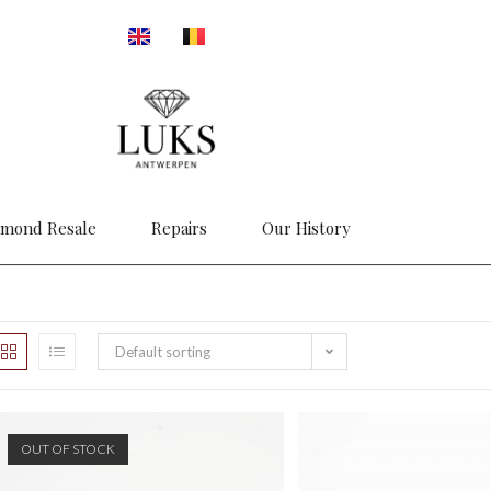
amond Resale
Repairs
Our History
Default sorting
OUT OF STOCK