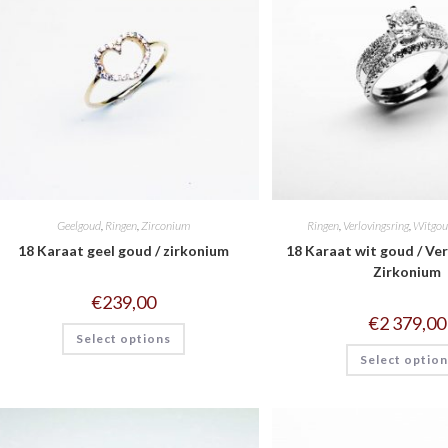
Geelgoud
,
Ringen
,
Zirconium
Ringen
,
Verlovingsring
,
Witgo
18 Karaat geel goud / zirkonium
18 Karaat wit goud / Ver
Zirkonium
€
239,00
€
2 379,00
Select options
Select optio