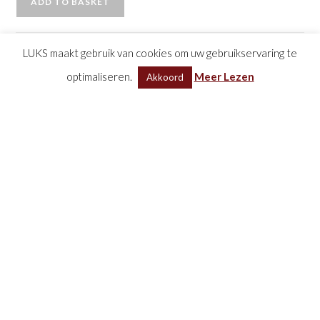
ADD TO BASKET
LUKS maakt gebruik van cookies om uw gebruikservaring te
SKU:
N/A
Categories:
Diamant
,
Geelgoud
,
Ringen
,
Saffier
optimaliseren.
Meer Lezen
Akkoord
Related products